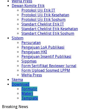
WeHa Press
Dewan Komite Etik
Protokol Uji Etik IT
Protokol Uji Etik Kesehatan
Protokol Uji Etik Soshum
Standart Cheklist Etik IT
Standart Cheklist Etik Kesehatan
Standart Cheklist Etik Soshum
Sistem
Persuratan
Pengajuan LoA Publikasi
Pengajuan HKI
Pengajuan Insentif Publikasi
Sippmas
Form Sertifikat Reviewer Jurnal
Form Upload Sosmed LPPM
WeHa Press
Skema
Download
Formulir
Materi
Template
Breaking News