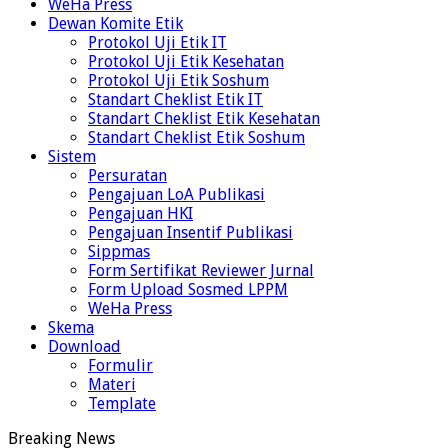
WeHa Press
Dewan Komite Etik
Protokol Uji Etik IT
Protokol Uji Etik Kesehatan
Protokol Uji Etik Soshum
Standart Cheklist Etik IT
Standart Cheklist Etik Kesehatan
Standart Cheklist Etik Soshum
Sistem
Persuratan
Pengajuan LoA Publikasi
Pengajuan HKI
Pengajuan Insentif Publikasi
Sippmas
Form Sertifikat Reviewer Jurnal
Form Upload Sosmed LPPM
WeHa Press
Skema
Download
Formulir
Materi
Template
Breaking News