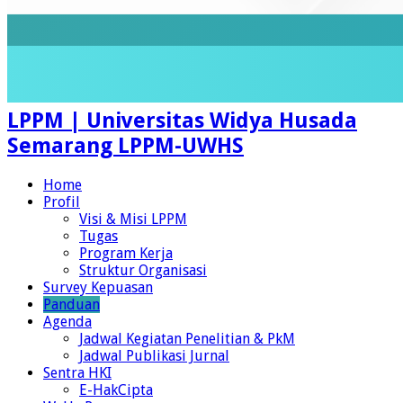
LPPM | Universitas Widya Husada
Semarang LPPM-UWHS
Home
Profil
Visi & Misi LPPM
Tugas
Program Kerja
Struktur Organisasi
Survey Kepuasan
Panduan
Agenda
Jadwal Kegiatan Penelitian & PkM
Jadwal Publikasi Jurnal
Sentra HKI
E-HakCipta