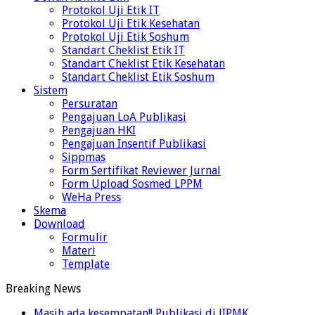
Protokol Uji Etik IT
Protokol Uji Etik Kesehatan
Protokol Uji Etik Soshum
Standart Cheklist Etik IT
Standart Cheklist Etik Kesehatan
Standart Cheklist Etik Soshum
Sistem
Persuratan
Pengajuan LoA Publikasi
Pengajuan HKI
Pengajuan Insentif Publikasi
Sippmas
Form Sertifikat Reviewer Jurnal
Form Upload Sosmed LPPM
WeHa Press
Skema
Download
Formulir
Materi
Template
Breaking News
Masih ada kesempatan!! Publikasi di JIPMK